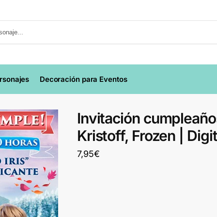
ersonajes
Decoración para Eventos
Invitación cumpleaño
Kristoff, Frozen | Digi
7,95
€