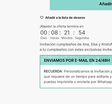
Añadir 
Añadir a la lista de deseos
¡Rápido! la oferta termina en
00
:
08
:
21
:
54
Dias
Horas
Minutos
Segundos
Invitación cumpleaños de Ana, Elsa y Kristoff
a tu cumpleaños con estas exclusivas invita
ENVIAMOS POR E-MAIL EN 24/48H
RECUERDA:
Personalizamos la invitación p
que requiere de un tiempo para editarla y
puedas Imprimirla o enviarla por Whatsap