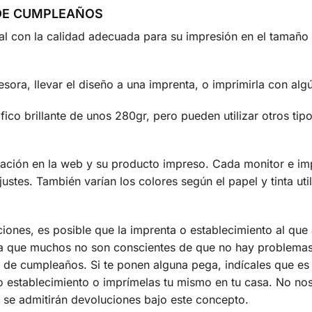
 DE CUMPLEAÑOS
tal con la calidad adecuada para su impresión en el tamañ
sora, llevar el diseño a una imprenta, o imprimirla con algú
ico brillante de unos 280gr, pero pueden utilizar otros ti
ización en la web y su producto impreso. Cada monitor e imp
justes. También varían los colores según el papel y tinta 
ciones, es posible que la imprenta o establecimiento al qu
 ya que muchos no son conscientes de que no hay problemas
 de cumpleaños. Si te ponen alguna pega, indícales que es 
o establecimiento o imprímelas tu mismo en tu casa. No n
 se admitirán devoluciones bajo este concepto.