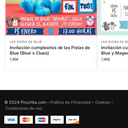
LAS PISTAS DE BLUE
LAS PISTAS DE B
Invitación cumpleaños de las Pistas de
Invitación c
Blue (Blue´s Clues)
Blue y Magen
7,95
€
7,95
€
© 2024 Piruchita.com –
Política de Privacidad
–
Cookies
–
Condiciones de uso