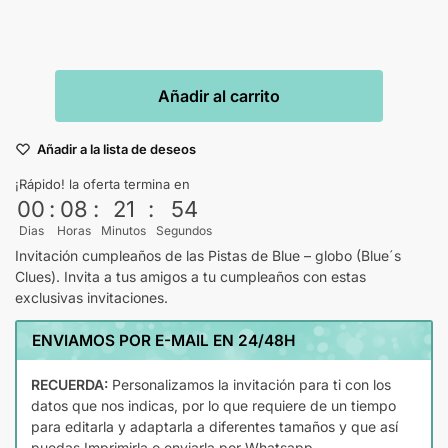
Añadir al carrito
Añadir a la lista de deseos
¡Rápido! la oferta termina en
00
:
08
:
21
:
54
Dias
Horas
Minutos
Segundos
Invitación cumpleaños de las Pistas de Blue – globo (Blue´s
Clues). Invita a tus amigos a tu cumpleaños con estas
exclusivas invitaciones.
ENVIAMOS POR E-MAIL EN 24/48H
RECUERDA:
Personalizamos la invitación para ti con los
datos que nos indicas, por lo que requiere de un tiempo
para editarla y adaptarla a diferentes tamaños y que así
puedas Imprimirla o enviarla por Whatsapp.