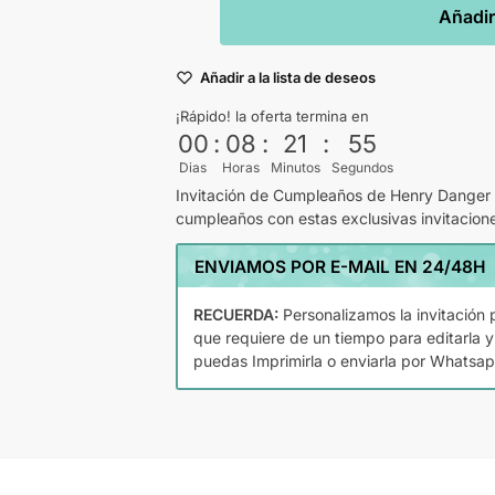
Añadir 
Añadir a la lista de deseos
¡Rápido! la oferta termina en
00
:
08
:
21
:
54
Dias
Horas
Minutos
Segundos
Invitación de Cumpleaños de Henry Danger y
cumpleaños con estas exclusivas invitacion
ENVIAMOS POR E-MAIL EN 24/48H
RECUERDA:
Personalizamos la invitación p
que requiere de un tiempo para editarla y
puedas Imprimirla o enviarla por Whatsap