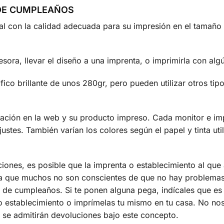
 DE CUMPLEAÑOS
tal con la calidad adecuada para su impresión en el tamañ
sora, llevar el diseño a una imprenta, o imprimirla con algú
ico brillante de unos 280gr, pero pueden utilizar otros ti
ización en la web y su producto impreso. Cada monitor e imp
justes. También varían los colores según el papel y tinta 
ciones, es posible que la imprenta o establecimiento al qu
 ya que muchos no son conscientes de que no hay problemas
 de cumpleaños. Si te ponen alguna pega, indícales que es 
o establecimiento o imprímelas tu mismo en tu casa. No n
 se admitirán devoluciones bajo este concepto.