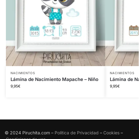
NACIMIENTOS
NACIMIENTOS
Lámina de Nacimiento Mapache – Niño
Lámina de Na
9,95
€
9,95
€
© 2024 Piruchita.com –
Política de Privacidad
–
Cookies
–